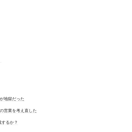
）
が地獄だった
の営業を考え直した
戦するか？