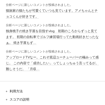
分析ページに新しいコメントが投稿されました。
猫旅家の猫たちが可愛くていつも見ています。アメちゃんとチ
ョコくんが好きです。
分析ページに新しいコメントが投稿されました。
独身桃子の焼き芋屋を目指すvlog 初期のころからずっと見て
ます。 初期の自転車でゴルフ練習場行ってた動画好きだったな
ぁ。 焼き芋屋もず…
分析ページに新しいコメントが投稿されました。
アップロードTVなー。これぞ底辺ユーチューバーの極みって感
じ。 この内容で「成功したい」ってしょっちゅう言ってるが。
難しそうだ。 「月収…
利用方法
スコアの説明