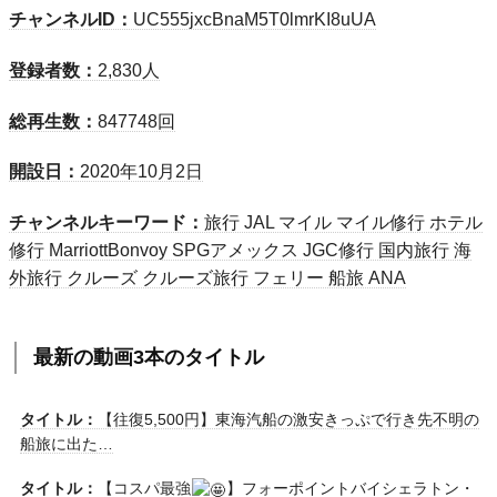
チャンネルID：
UC555jxcBnaM5T0lmrKI8uUA
登録者数：
2,830人
総再生数：
847748回
開設日：
2020年10月2日
チャンネルキーワード：
旅行 JAL マイル マイル修行 ホテル
修行 MarriottBonvoy SPGアメックス JGC修行 国内旅行 海
外旅行 クルーズ クルーズ旅行 フェリー 船旅 ANA
最新の動画3本のタイトル
タイトル：
【往復5,500円】東海汽船の激安きっぷで行き先不明の
船旅に出た…
タイトル：
【コスパ最強
】フォーポイントバイシェラトン・