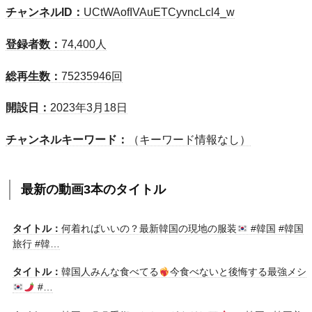
チャンネルID：
UCtWAofIVAuETCyvncLcl4_w
登録者数：
74,400人
総再生数：
75235946回
開設日：
2023年3月18日
チャンネルキーワード：
（キーワード情報なし）
最新の動画3本のタイトル
タイトル：
何着ればいいの？最新韓国の現地の服装
#韓国 #韓国
旅行 #韓…
タイトル：
韓国人みんな食べてる
今食べないと後悔する最強メシ
#…